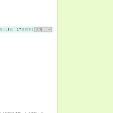
1
17
頁(共
頁、
筆資料)