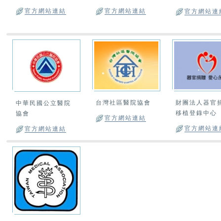
官方網站連結
官方網站連結
官方網站連
台灣社區醫院協會
財團法人器官
中華民國公立醫院
移植登錄中心
協會
官方網站連結
官方網站連
官方網站連結