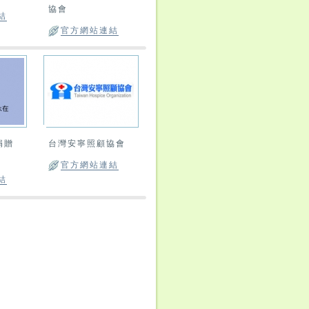
協會
結
官方網站連結
捐贈
台灣安寧照顧協會
官方網站連結
結