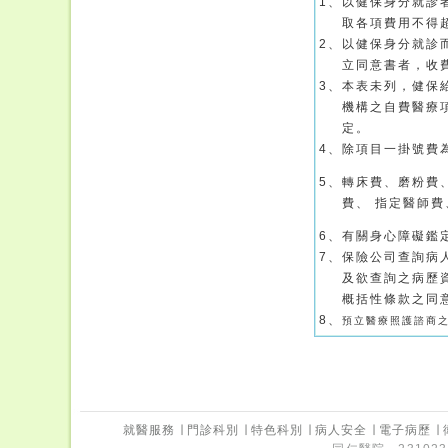
1、
以健保身分就診
取各項費用不得
2、
以健保身分就診
立同意書者，收
3、
本表未列，健保
機構之自費醫療
定。
4、
除項目一掛號費
5、
轉床費、磨粉費
費、 指定醫師
6、
有關身心障礙鑑
7、
保險公司查詢病
及欲查詢之病歷
概括性條款之同
8、
預立醫療照護諮商之
就醫服務
∣
門診科別
∣
特色科別
∣
病人安全
∣
電子病歷
∣