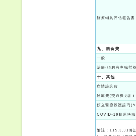
醫療輔具評估報告書
九、膳食費
一般
治療(須聘有專職營養
十、其他
病情諮詢費
驗屍費(交通費另計)
預立醫療照護諮商(A
COVID-19抗原快
附註：115.3.31修