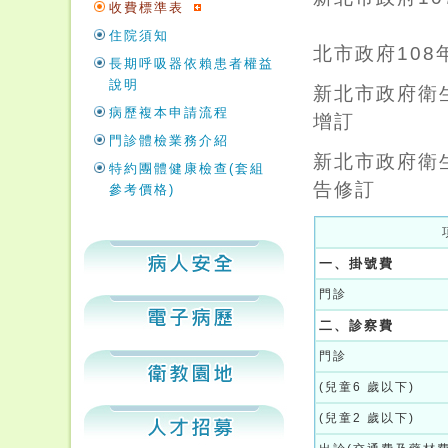
收費標準表
住院須知
北市政府108
長期呼吸器依賴患者權益
說明
新北市政府衛生
病歷複本申請流程
增訂
門診體檢業務介紹
新北市政府衛生
特約團體健康檢查(套組
告修訂
參考價格)
一、
掛號費
門診
二、
診察費
門診
(兒童6 歲以下)
(兒童2 歲以下)