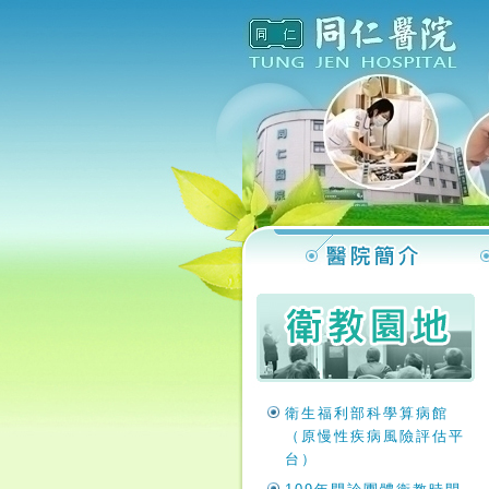
衛生福利部科學算病館
（原慢性疾病風險評估平
台）