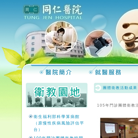
團體衛教活動成果
105年門診團體衛教
衛生福利部科學算病館
（原慢性疾病風險評估平
台）