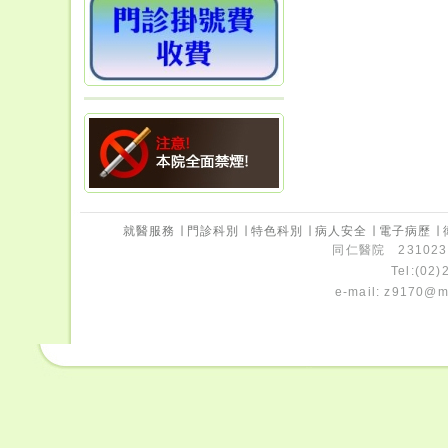
就醫服務
∣
門診科別
∣
特色科別
∣
病人安全
∣
電子病歷
∣
同仁醫院 231023
Tel:(02
e-mail:
z9170@ms