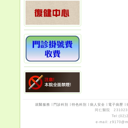
就醫服務
∣
門診科別
∣
特色科別
∣
病人安全
∣
電子病歷
∣
同仁醫院 231023
Tel:(02
e-mail:
z9170@ms