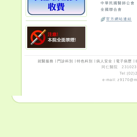
中華民國醫師公會
全國聯合會
官方網站連結
就醫服務
∣
門診科別
∣
特色科別
∣
病人安全
∣
電子病歷
∣
同仁醫院 231023
Tel:(02
e-mail:
z9170@ms