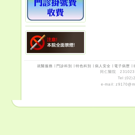
就醫服務
∣
門診科別
∣
特色科別
∣
病人安全
∣
電子病歷
∣
同仁醫院 231023
Tel:(02
e-mail:
z9170@ms