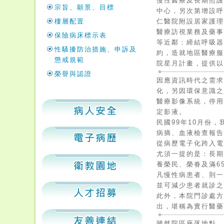
慢性醫療及長期照
宗旨、願景、目標
中心，另次第增設
樓層配置
仁醫院附設居家護
醫療訪視業務及藥
保險病床標示表
等近鄰：締結呼吸
性騷擾防治措施、申訴及
約，造就地區醫療服
懲戒規範
院星月計畫，提供
榮譽與認證
因應資訊時代之需求
化，另因環保意識之
醫療影像系統，停用
定影液。
民國99年10月份
病摘、血液檢查報
從病歷電子化跨入
尤須一提的是：長
養榮民、榮眷及滿6
凡慢性病患者、則
並可減少患者就診
此外，本院門診處
出，堪稱為實行醫
雖然院區座落地點