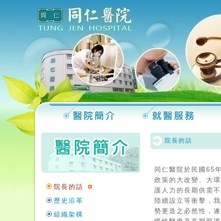
院長的話
同仁醫院於民國65
政策的大改變、大
院長的話
護人力的長期供需
歷史沿革
陸續設立等衝擊，
勢更迭之必然性，
組織架構