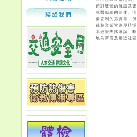
們對硬體的維護及
就醫動線的簡化、
染管制的落實等，
兢兢業業皆為厚植
本經營團隊唯誠、
地為新店及鄰近社