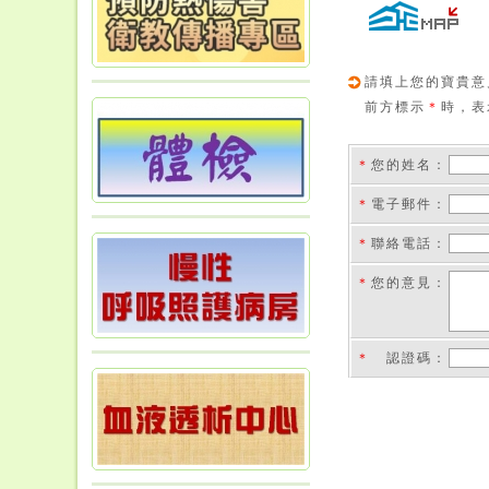
請填上您的寶貴意
前方標示
＊
時，表
＊
您的姓名：
＊
電子郵件：
＊
聯絡電話：
＊
您的意見：
＊
認證碼
：