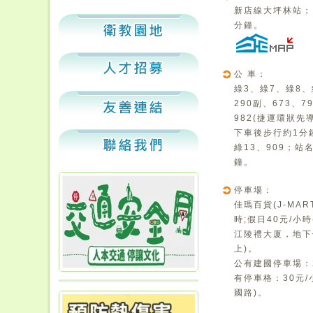
新店線大坪林站；
分鐘。
公 車：
綠3、綠7、綠8、
290副、673、7
982(捷運環狀
下車後步行約1分
綠13、909；
鐘。
停車場：
佳瑪百貨(J-MA
時;假日40元/小
江陵禮大厦，地下
上)。
公有建國停車場：2
有停車格：30元/小
國路)。