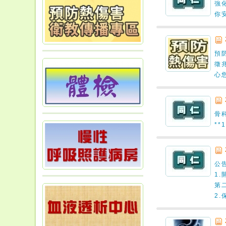
強
你
預
徵
心
骨
**
公
1
第
2