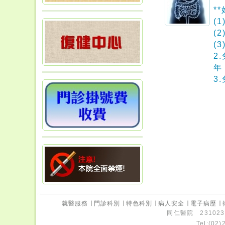
*
(
(
(
2
年
3
就醫服務
∣
門診科別
∣
特色科別
∣
病人安全
∣
電子病歷
∣
同仁醫院 231023
Tel:(02