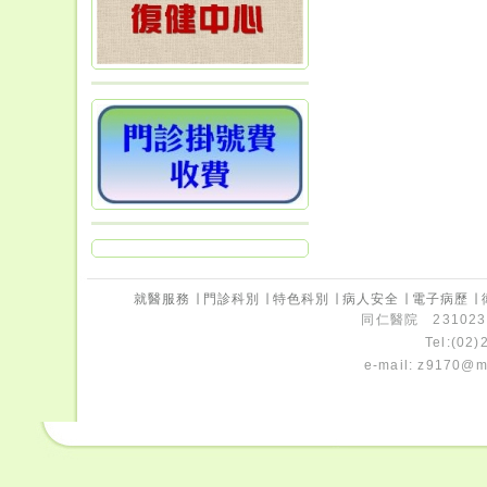
就醫服務
∣
門診科別
∣
特色科別
∣
病人安全
∣
電子病歷
∣
同仁醫院 231023
Tel:(02
e-mail:
z9170@ms