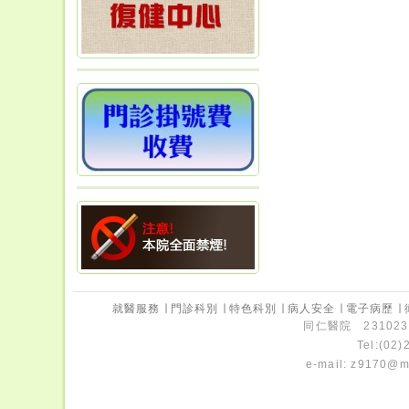
就醫服務
∣
門診科別
∣
特色科別
∣
病人安全
∣
電子病歷
∣
同仁醫院 231023
Tel:(02
e-mail:
z9170@ms