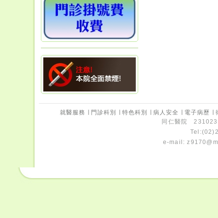
就醫服務
∣
門診科別
∣
特色科別
∣
病人安全
∣
電子病歷
∣
同仁醫院 231023
Tel:(02
e-mail:
z9170@ms