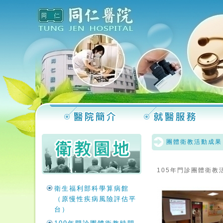
團體衛教活動成果
105年門診團體衛教
衛生福利部科學算病館
（原慢性疾病風險評估平
台）